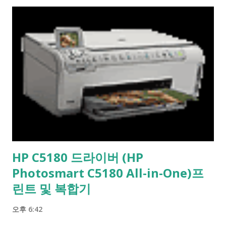
58,415,125원 (5천 8백 41만 5천 125원) 2등 당첨금 총액:
4,322,719,250원 (43억 2,271만 9,250원) 2등 금액 순위: 495위 (2
등 당첨이 있는 1076건 중) 1065회 로또와 관련된 엑셀 파일
1065회 로또 당첨번호와 당첨금 정보를 담은 엑셀 파일을 다운로
드하시려면 아래 링크를 클릭해주세요: 1~1065회 로또 당첨번호
엑셀 파일 다운로드 이 파일을 다운로드하여 자신의 로또 번호와
비교해보세요. 행운을 빕니다! 1065회 로또 당첨 현황 아래는
1065회 로또 추첨을 통해 얻은 1등과 2등의 당첨 현황입니다: 당
첨 등수 총 당첨 게임수 1게임당 당첨금 당첨금 총액 금액 순위 1
등 14게임 18억 5,259만 3,938원 259억 3,631만 5,132원 651위 2등
74게임 5천 8백 41만 5천 125원 43억 2,271만 9,250원 495위 위의
HP C5180 드라이버 (HP
표는 각 등수별로 총 당첨 게임수, 1게임당 당첨금, 당첨금 총액,
Photosmart C5180 All-in-One)프
그리고 해당 등수의 금액 순위를 보여줍니다. 로또는 언제나 기대
린트 및 복합기
감과 희망을 안겨주는 게임이며, 1065회 로또에서 당첨이 되었다
면 축하드립니다! 하지만 당첨되지 않...
오후 6:42