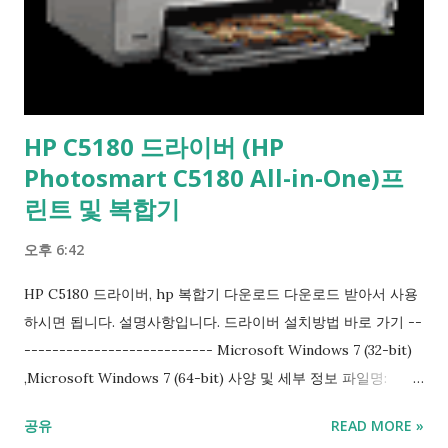
비교해보세요. 행운을 빕니다! 1065회 로또 당첨 현황 아래는
1065회 로또 추첨을 통해 얻은 1등과 2등의 당첨 현황입니다: 당
첨 등수 총 당첨 게임수 1게임당 당첨금 당첨금 총액 금액 순위 1
등 14게임 18억 5,259만 3,938원 259억 3,631만 5,132원 651위 2등
74게임 5천 8백 41만 5천 125원 43억 2,271만 9,250원 495위 위의
HP C5180 드라이버 (HP
표는 각 등수별로 총 당첨 게임수, 1게임당 당첨금, 당첨금 총액,
Photosmart C5180 All-in-One)프
그리고 해당 등수의 금액 순위를 보여줍니다. 로또는 언제나 기대
린트 및 복합기
감과 희망을 안겨주는 게임이며, 1065회 로또에서 당첨이 되었다
면 축하드립니다! 하지만 당첨되지 않...
오후 6:42
HP C5180 드라이버, hp 복합기 다운로드 다운로드 받아서 사용
하시면 됩니다. 설명사항입니다. 드라이버 설치방법 바로 가기 --
--------------------------- Microsoft Windows 7 (32-bit)
,Microsoft Windows 7 (64-bit) 사양 및 세부 정보 파일명:
AIO_CDA_Net_Full_Win_WW_130_140.exe [1/1,
공유
READ MORE »
290.27M] 출시일: 2009-10-20 버전: 13.1.0 호환성: Microsoft