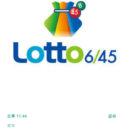
오후 11:44
공유
로또