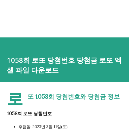
1058회 로또 당첨번호 당첨금 로또 엑
셀 파일 다운로드
로
또 1058회 당첨번호와 당첨금 정보
1058회 로또 당첨번호
추첨일: 2023년 3월 11일(토)