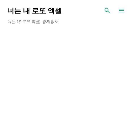
기본 콘텐츠로 건너뛰기
너는 내 로또 엑셀
너는 내 로또 엑셀, 경제정보